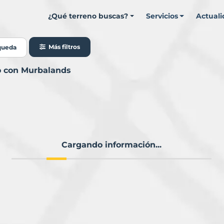
¿Qué terreno buscas?
Servicios
Actual
Más filtros
queda
io con Murbalands
Cargando información...