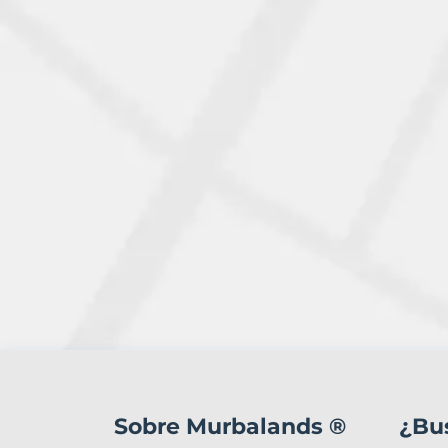
2
Terrenos
en
Sobre Murbalands ®
¿Bu
venta