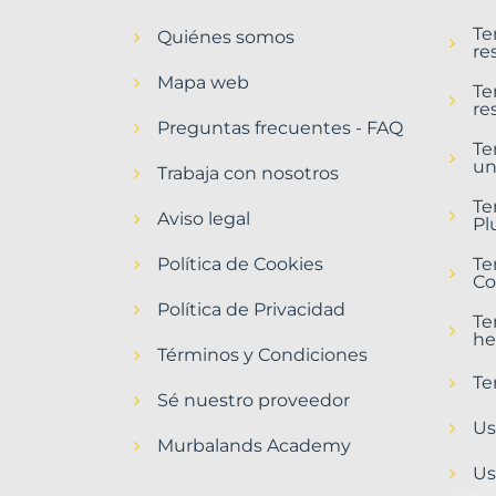
en
Te
Quiénes somos
Rincón
re
de
Mapa web
Soto
Te
re
Municipio
Preguntas frecuentes - FAQ
con
Te
un
Murbalands
Trabaja con nosotros
Home
Te
Aviso legal
>
Pl
Rincon
Política de Cookies
de
Te
Co
soto
municipio
Política de Privacidad
Te
>
he
Terrenos
Términos y Condiciones
baratos
Te
Sé nuestro proveedor
Us
Murbalands Academy
Us