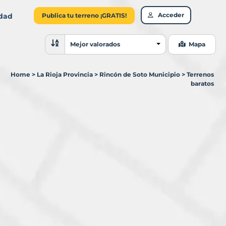
Acceder
idad
Publica tu terreno ¡GRATIS!
Ordenar resultados
Mejor valorados
Mapa
Home
>
La Rioja Provincia
>
Rincón de Soto Municipio
>
Terrenos
baratos