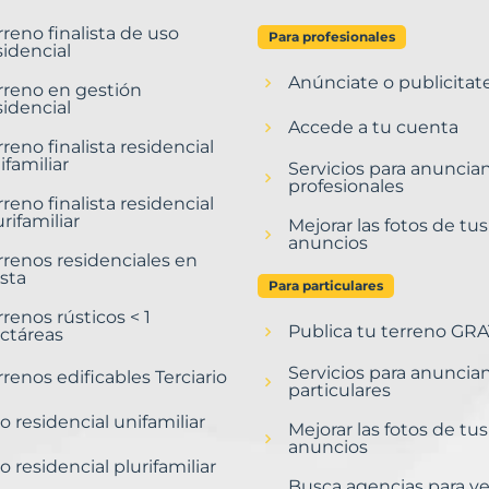
rreno finalista de uso
Para profesionales
sidencial
Anúnciate o publicitat
rreno en gestión
sidencial
Accede a tu cuenta
rreno finalista residencial
ifamiliar
Servicios para anuncia
profesionales
rreno finalista residencial
urifamiliar
Mejorar las fotos de tus
anuncios
rrenos residenciales en
sta
Para particulares
rrenos rústicos < 1
Publica tu terreno GRA
ctáreas
Servicios para anuncia
rrenos edificables Terciario
particulares
o residencial unifamiliar
Mejorar las fotos de tus
anuncios
o residencial plurifamiliar
Busca agencias para v