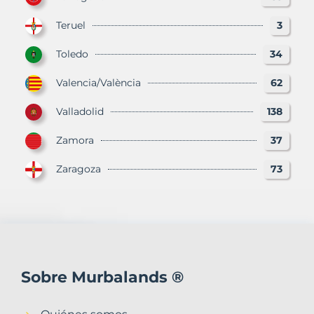
Teruel
3
Toledo
34
Valencia/València
62
Valladolid
138
Zamora
37
Zaragoza
73
Sobre Murbalands ®