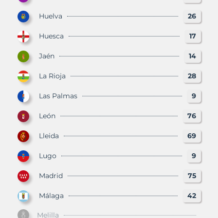
Huelva
26
Huesca
17
Jaén
14
La Rioja
28
Las Palmas
9
León
76
Lleida
69
Lugo
9
Madrid
75
Málaga
42
Melilla