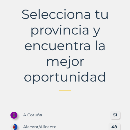
Municipio
con
Selecciona tu
Murbalands
provincia y
encuentra la
mejor
oportunidad
A Coruña
51
Alacant/Alicante
48