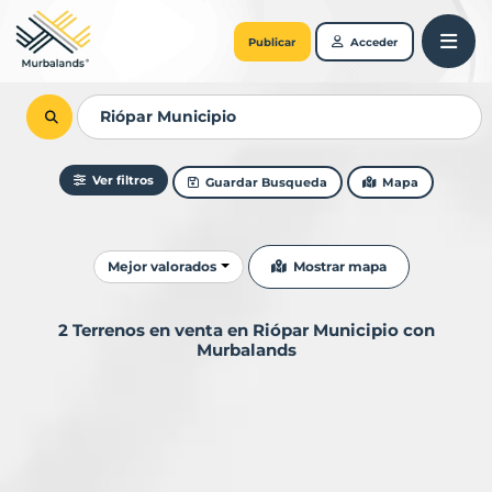
Publicar
Acceder
Ver filtros
Guardar Busqueda
Mapa
Ordenar resultados
Mostrar mapa
Mejor valorados
2 Terrenos en venta en Riópar Municipio con
Murbalands