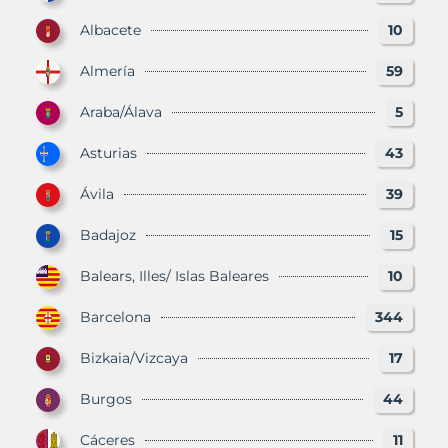
Albacete
10
Almería
59
Araba/Álava
5
Asturias
43
Ávila
39
Badajoz
15
Balears, Illes/ Islas Baleares
10
Barcelona
344
Bizkaia/Vizcaya
17
Burgos
44
Cáceres
11