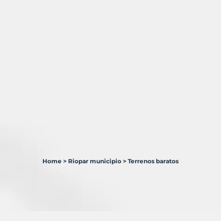
Home
>
Riopar municipio
>
Terrenos baratos
2
Terrenos
en
venta
en
Riópar