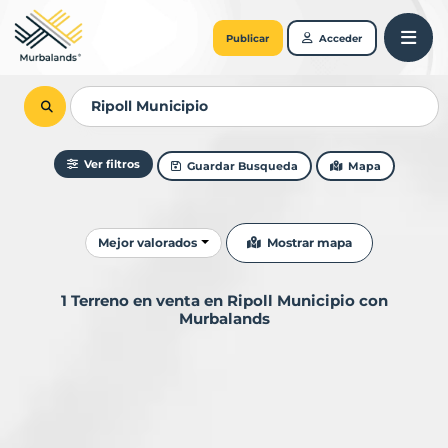
Publicar
Acceder
Ver filtros
Guardar Busqueda
Mapa
Ordenar resultados
Mostrar mapa
Mejor valorados
1 Terreno en venta en Ripoll Municipio con
Murbalands