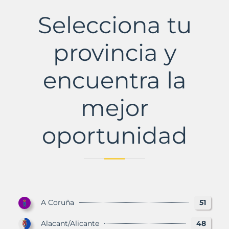
Municipio
con
Selecciona tu
Murbalands
provincia y
encuentra la
mejor
oportunidad
A Coruña
51
Alacant/Alicante
48