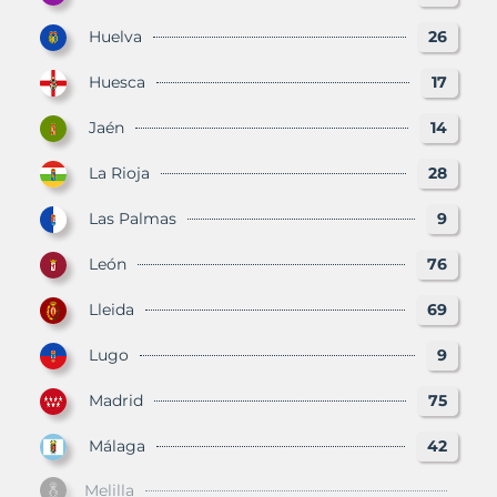
Huelva
26
Huesca
17
Jaén
14
La Rioja
28
Las Palmas
9
León
76
Lleida
69
Lugo
9
Madrid
75
Málaga
42
Melilla