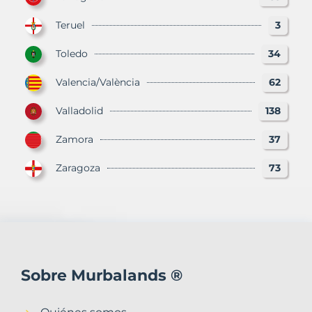
Teruel
3
Toledo
34
Valencia/València
62
Valladolid
138
Zamora
37
Zaragoza
73
Sobre Murbalands ®