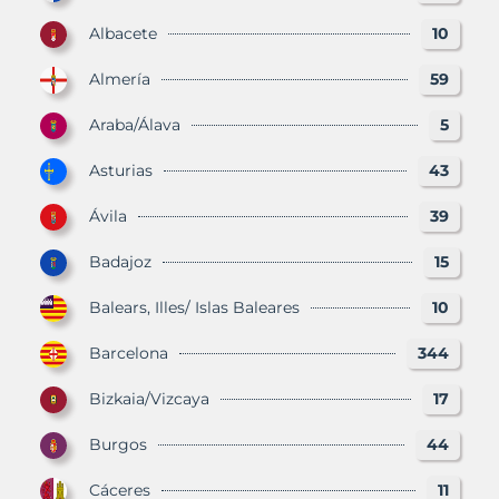
Albacete
10
Almería
59
Araba/Álava
5
Asturias
43
Ávila
39
Badajoz
15
Balears, Illes/ Islas Baleares
10
Barcelona
344
Bizkaia/Vizcaya
17
Burgos
44
Cáceres
11