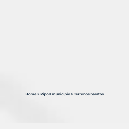
Home
>
Ripoll municipio
>
Terrenos baratos
1
Terreno
en
venta
en
Ripoll