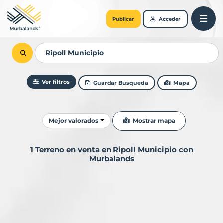
Publicar
Acceder
Ver filtros
Guardar Busqueda
Mapa
Ordenar resultados
Mostrar mapa
Mejor valorados
1 Terreno en venta en Ripoll Municipio con
Murbalands