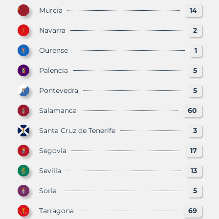
Murcia
14
Navarra
2
Ourense
1
Palencia
5
Pontevedra
5
Salamanca
60
Santa Cruz de Tenerife
3
Segovia
17
Sevilla
13
Soria
5
Tarragona
69