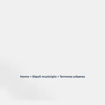
Home
>
Ripoll municipio
>
Terrenos urbanos
1
Terreno
en
venta
en
Ripoll