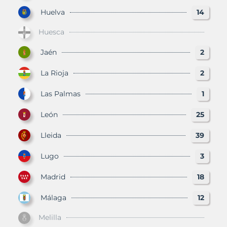
Huelva
14
Huesca
Jaén
2
La Rioja
2
Las Palmas
1
León
25
Lleida
39
Lugo
3
Madrid
18
Málaga
12
Melilla