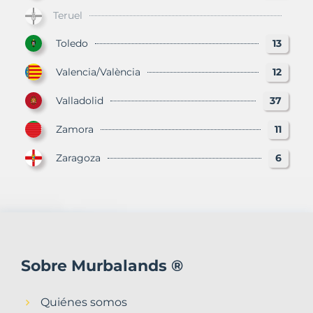
Teruel
Toledo
13
Valencia/València
12
Valladolid
37
Zamora
11
Zaragoza
6
Sobre Murbalands ®
Quiénes somos