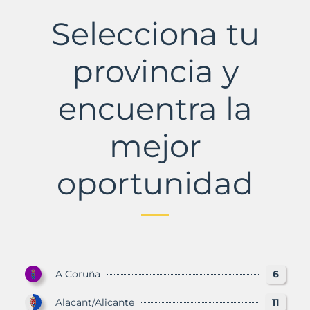
Municipio
con
Selecciona tu
Murbalands
provincia y
encuentra la
mejor
oportunidad
A Coruña
6
Alacant/Alicante
11