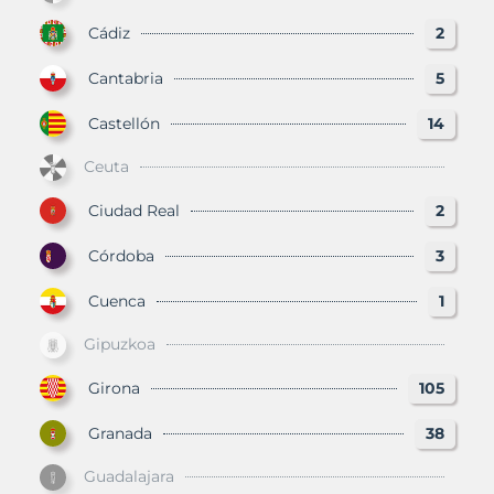
Cádiz
2
Cantabria
5
Castellón
14
Ceuta
Ciudad Real
2
Córdoba
3
Cuenca
1
Gipuzkoa
Girona
105
Granada
38
Guadalajara