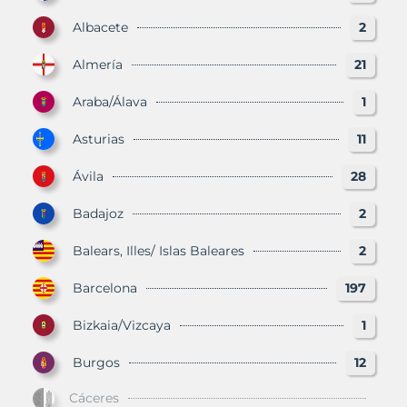
Albacete
2
Almería
21
Araba/Álava
1
Asturias
11
Ávila
28
Badajoz
2
Balears, Illes/ Islas Baleares
2
Barcelona
197
Bizkaia/Vizcaya
1
Burgos
12
Cáceres