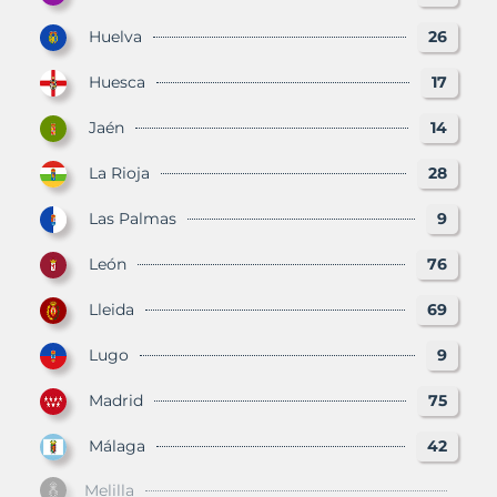
Huelva
26
Huesca
17
Jaén
14
La Rioja
28
Las Palmas
9
León
76
Lleida
69
Lugo
9
Madrid
75
Málaga
42
Melilla