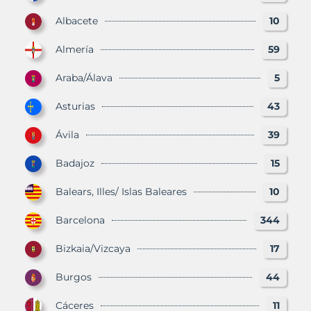
Albacete
10
Almería
59
Araba/Álava
5
Asturias
43
Ávila
39
Badajoz
15
Balears, Illes/ Islas Baleares
10
Barcelona
344
Bizkaia/Vizcaya
17
Burgos
44
Cáceres
11