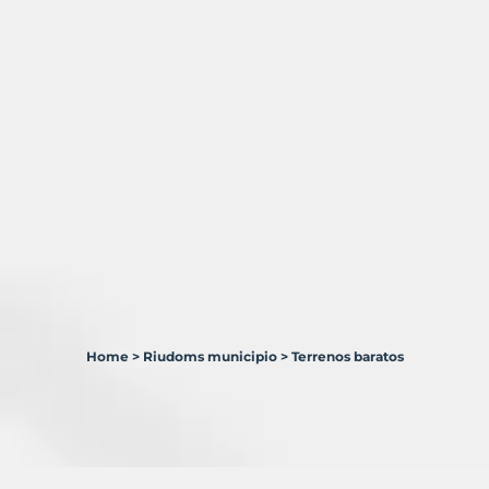
Home
>
Riudoms municipio
>
Terrenos baratos
0
Terrenos
en
venta
en
Riudoms