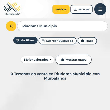
Publicar
Acceder
Ver filtros
Guardar Busqueda
Mapa
Ordenar resultados
Mostrar mapa
Mejor valorados
0 Terrenos en venta en Riudoms Municipio con
Murbalands