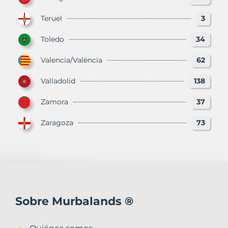
Teruel
3
Toledo
34
Valencia/València
62
Valladolid
138
Zamora
37
Zaragoza
73
Sobre Murbalands ®