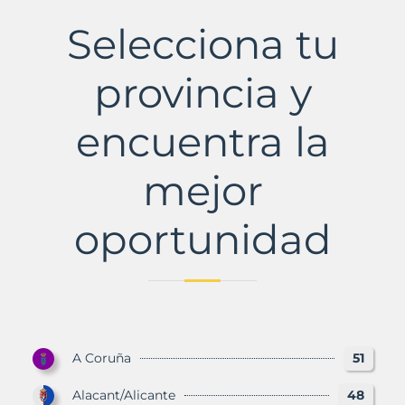
Municipio
con
Selecciona tu
Murbalands
provincia y
encuentra la
mejor
oportunidad
A Coruña
51
Alacant/Alicante
48