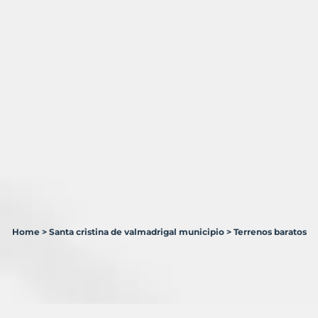
Home
>
Santa cristina de valmadrigal municipio
>
Terrenos baratos
1
Terreno
en
venta
en
Santa