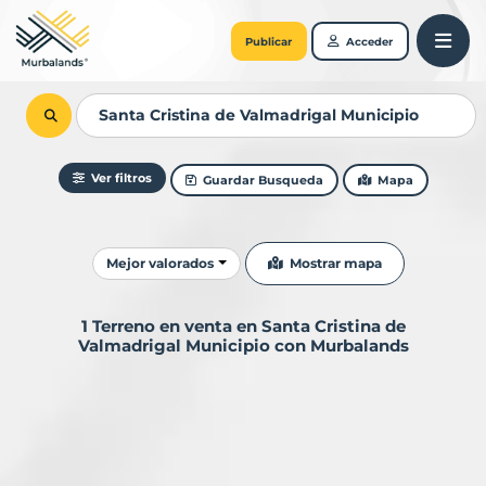
Publicar
Acceder
Ver filtros
Guardar Busqueda
Mapa
Ordenar resultados
Mostrar mapa
Mejor valorados
1 Terreno en venta en Santa Cristina de
Valmadrigal Municipio con Murbalands