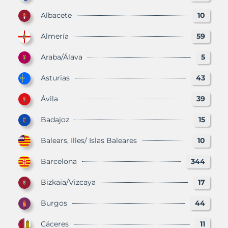
Albacete
10
Almería
59
Araba/Álava
5
Asturias
43
Ávila
39
Badajoz
15
Balears, Illes/ Islas Baleares
10
Barcelona
344
Bizkaia/Vizcaya
17
Burgos
44
Cáceres
11