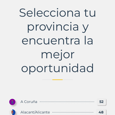
Cristina
de
Selecciona tu
Valmadrigal
Municipio
con
provincia y
Murbalands
encuentra la
mejor
oportunidad
A Coruña
52
Alacant/Alicante
48