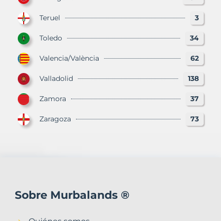
Teruel
3
Toledo
34
Valencia/València
62
Valladolid
138
Zamora
37
Zaragoza
73
Sobre Murbalands ®