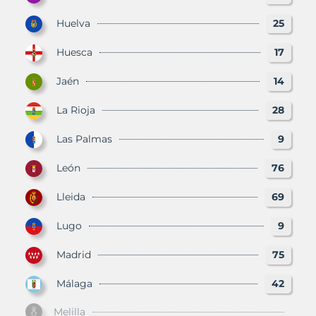
Huelva
25
Huesca
17
Jaén
14
La Rioja
28
Las Palmas
9
León
76
Lleida
69
Lugo
9
Madrid
75
Málaga
42
Melilla