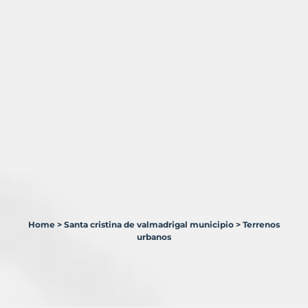
Home
>
Santa cristina de valmadrigal municipio
>
Terrenos
1
urbanos
Terreno
en
venta
en
Santa