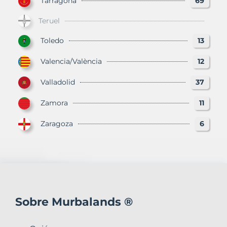
Tarragona
69
Teruel
Toledo
13
Valencia/València
12
Valladolid
37
Zamora
11
Zaragoza
6
Sobre Murbalands ®