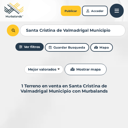
Publicar
Acceder
Ver filtros
Guardar Busqueda
Mapa
Ordenar resultados
Mostrar mapa
Mejor valorados
1 Terreno en venta en Santa Cristina de
Valmadrigal Municipio con Murbalands