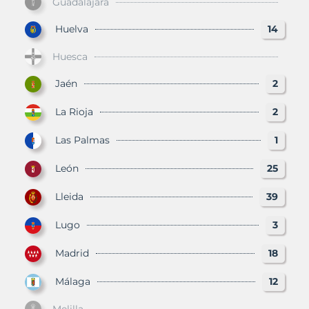
Guadalajara
Huelva
14
Huesca
Jaén
2
La Rioja
2
Las Palmas
1
León
25
Lleida
39
Lugo
3
Madrid
18
Málaga
12
Melilla