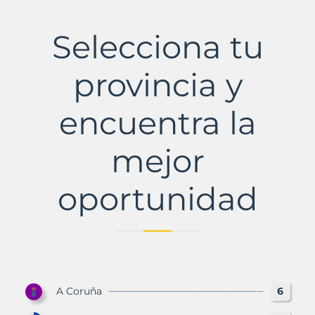
Cristina
de
Valmadrigal
Selecciona tu
Municipio
con
Murbalands
provincia y
encuentra la
mejor
oportunidad
A Coruña
6