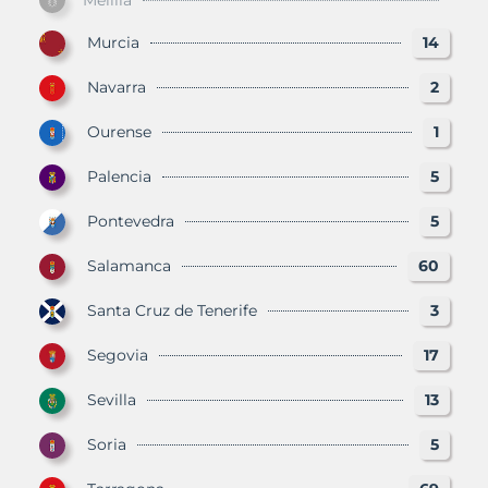
Murcia
14
Navarra
2
Ourense
1
Palencia
5
Pontevedra
5
Salamanca
60
Santa Cruz de Tenerife
3
Segovia
17
Sevilla
13
Soria
5