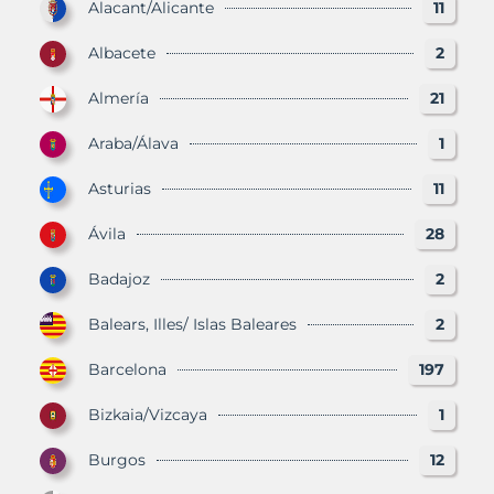
Alacant/Alicante
11
Albacete
2
Almería
21
Araba/Álava
1
Asturias
11
Ávila
28
Badajoz
2
Balears, Illes/ Islas Baleares
2
Barcelona
197
Bizkaia/Vizcaya
1
Burgos
12