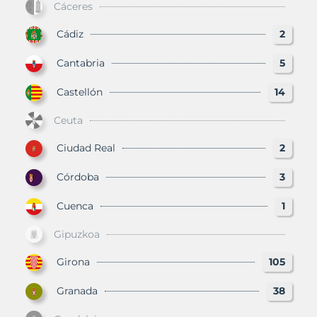
Cáceres
Cádiz
2
Cantabria
5
Castellón
14
Ceuta
Ciudad Real
2
Córdoba
3
Cuenca
1
Gipuzkoa
Girona
105
Granada
38