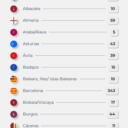
Albacete
10
Almería
59
Araba/Álava
5
Asturias
43
Ávila
39
Badajoz
15
Balears, Illes/ Islas Baleares
10
Barcelona
343
Bizkaia/Vizcaya
17
Burgos
44
Cáceres
11