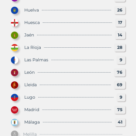
Huelva
26
Huesca
17
Jaén
14
La Rioja
28
Las Palmas
9
León
76
Lleida
69
Lugo
9
Madrid
75
Málaga
41
Melilla