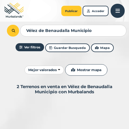
Publicar
Acceder
Ver filtros
Guardar Busqueda
Mapa
Ordenar resultados
Mostrar mapa
Mejor valorados
2 Terrenos en venta en Vélez de Benaudalla
Municipio con Murbalands