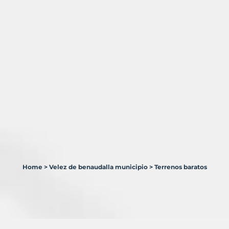
Home
>
Velez de benaudalla municipio
>
Terrenos baratos
2
Terrenos
en
venta
en
Vélez