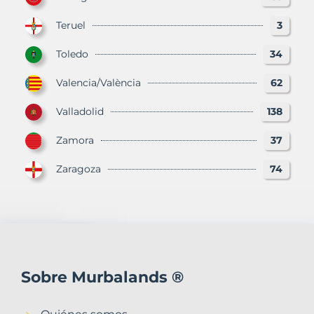
Teruel
3
Toledo
34
Valencia/València
62
Valladolid
138
Zamora
37
Zaragoza
74
Sobre Murbalands ®