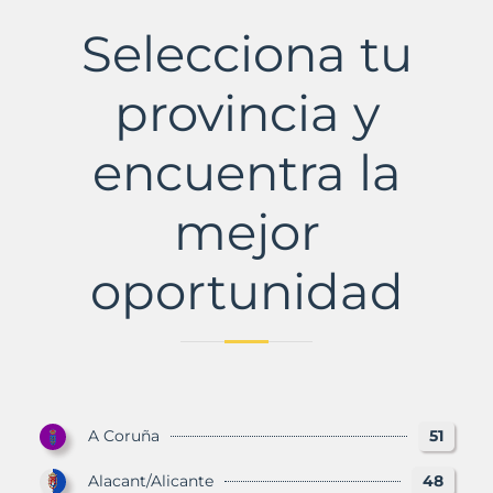
de
Benaudalla
Selecciona tu
Municipio
con
Murbalands
provincia y
encuentra la
mejor
oportunidad
A Coruña
51
Alacant/Alicante
48