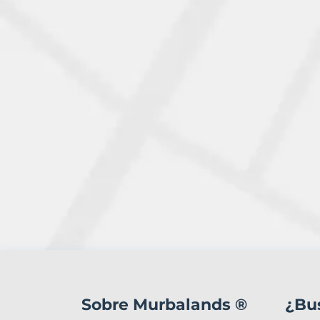
1
Terreno
en
Sobre Murbalands ®
¿Bu
venta