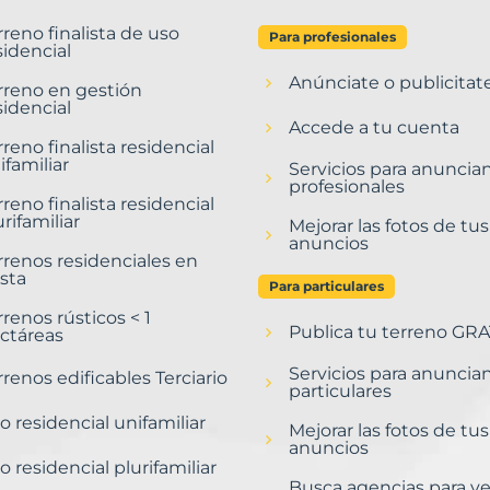
rreno finalista de uso
Para profesionales
sidencial
Anúnciate o publicitat
rreno en gestión
sidencial
Accede a tu cuenta
rreno finalista residencial
ifamiliar
Servicios para anuncia
profesionales
rreno finalista residencial
urifamiliar
Mejorar las fotos de tus
anuncios
rrenos residenciales en
sta
Para particulares
rrenos rústicos < 1
Publica tu terreno GRA
ctáreas
Servicios para anuncia
rrenos edificables Terciario
particulares
o residencial unifamiliar
Mejorar las fotos de tus
anuncios
o residencial plurifamiliar
Busca agencias para v