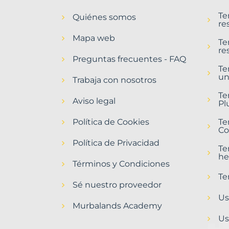
en
Te
Quiénes somos
Villafranca
re
del
Mapa web
Bierzo
Te
re
Municipio
Preguntas frecuentes - FAQ
con
Te
un
Murbalands
Trabaja con nosotros
Home
Te
Aviso legal
>
Pl
Villafranca
Política de Cookies
del
Te
Co
bierzo
municipio
Política de Privacidad
Te
>
he
Terrenos
Términos y Condiciones
baratos
Te
Sé nuestro proveedor
Us
Murbalands Academy
Us