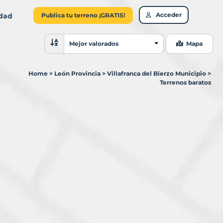
Acceder
idad
Publica tu terreno ¡GRATIS!
Ordenar resultados
Mejor valorados
Mapa
Home
>
León Provincia
>
Villafranca del Bierzo Municipio
>
Terrenos baratos