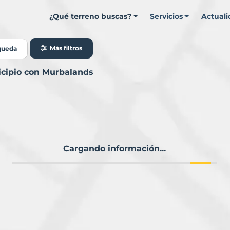
¿Qué terreno buscas?
Servicios
Actual
Más filtros
queda
nicipio con Murbalands
Cargando información...