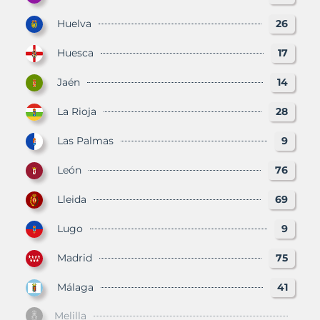
Huelva
26
Huesca
17
Jaén
14
La Rioja
28
Las Palmas
9
León
76
Lleida
69
Lugo
9
Madrid
75
Málaga
41
Melilla