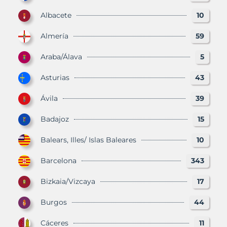
Albacete
10
Almería
59
Araba/Álava
5
Asturias
43
Ávila
39
Badajoz
15
Balears, Illes/ Islas Baleares
10
Barcelona
343
Bizkaia/Vizcaya
17
Burgos
44
Cáceres
11