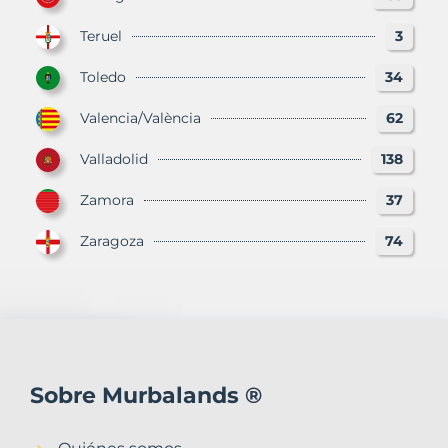
Teruel
3
Toledo
34
Valencia/València
62
Valladolid
138
Zamora
37
Zaragoza
74
Sobre Murbalands ®