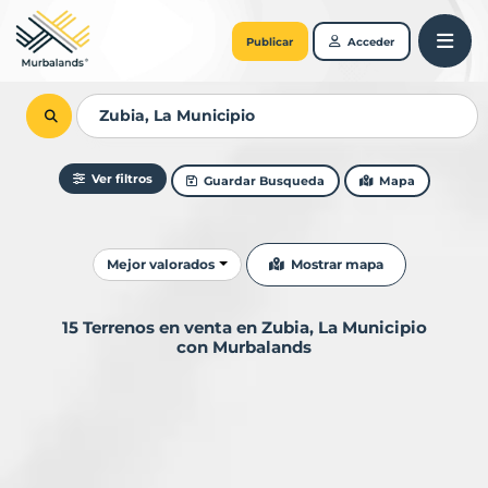
Publicar
Acceder
Ver filtros
Guardar Busqueda
Mapa
Ordenar resultados
Mostrar mapa
Mejor valorados
15 Terrenos en venta en Zubia, La Municipio
con Murbalands