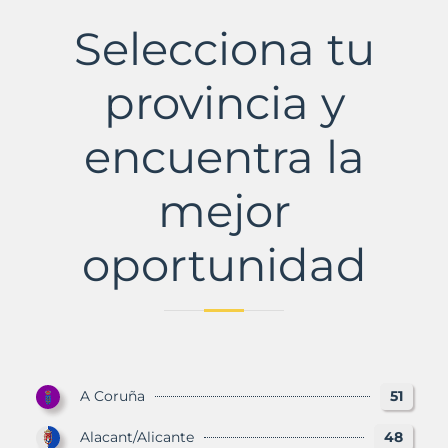
La
Municipio
Selecciona tu
con
Murbalands
provincia y
encuentra la
mejor
oportunidad
A Coruña
51
Alacant/Alicante
48