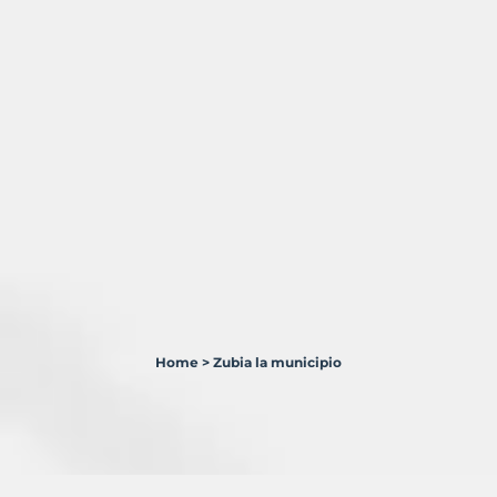
Home
>
Zubia la municipio
15
Terrenos
en
venta
en
Zubia,