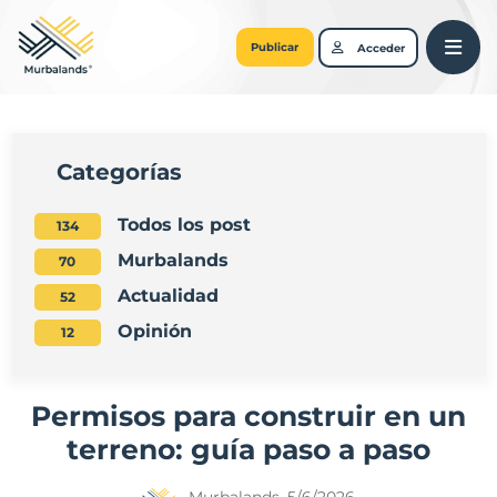
Publicar
Acceder
Categorías
Todos los post
134
Murbalands
70
Actualidad
52
Opinión
12
Permisos para construir en un
terreno: guía paso a paso
Murbalands, 5/6/2026