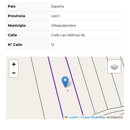
Pais
España
Provincia
León
Municipio
Villaquilambre
Calle
Calle Las Vallinas Vo
Nº Calle
12
+
−
Leaflet
|
©
OpenStreetMap
contributors