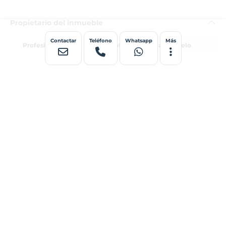
Propietario del inmueble
Contactar
Teléfono
Whatsapp
Más
Profesional
Promotora y Gestora de Suelo
Comercializadora del inmueble
Profesional
Murbalands
Descripción