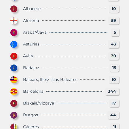
Albacete
10
Almería
59
Araba/Álava
5
Asturias
43
Ávila
39
Badajoz
15
Balears, Illes/ Islas Baleares
10
Barcelona
344
Bizkaia/Vizcaya
17
Burgos
44
Cáceres
11