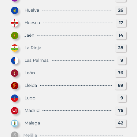
Huelva
26
Huesca
17
Jaén
14
La Rioja
28
Las Palmas
9
León
76
Lleida
69
Lugo
9
Madrid
75
Málaga
42
Melilla