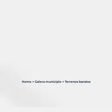
Home
>
Galera municipio
>
Terrenos baratos
1
Terreno
en
venta
en
Galera