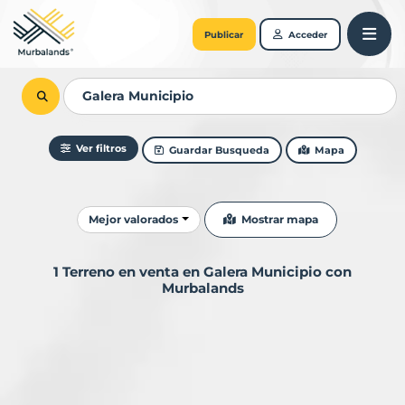
Publicar
Acceder
Ver filtros
Guardar Busqueda
Mapa
Ordenar resultados
Mostrar mapa
Mejor valorados
1 Terreno en venta en Galera Municipio con
Murbalands