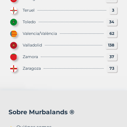
Teruel
3
Toledo
34
Valencia/València
62
Valladolid
138
Zamora
37
Zaragoza
73
Sobre Murbalands ®