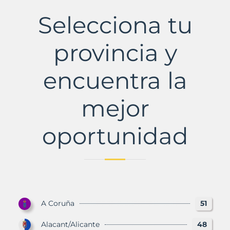
Municipio
con
Selecciona tu
Murbalands
provincia y
encuentra la
mejor
oportunidad
A Coruña
51
Alacant/Alicante
48