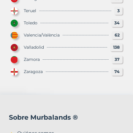
Teruel
3
Toledo
34
Valencia/València
62
Valladolid
138
Zamora
37
Zaragoza
74
Sobre Murbalands ®