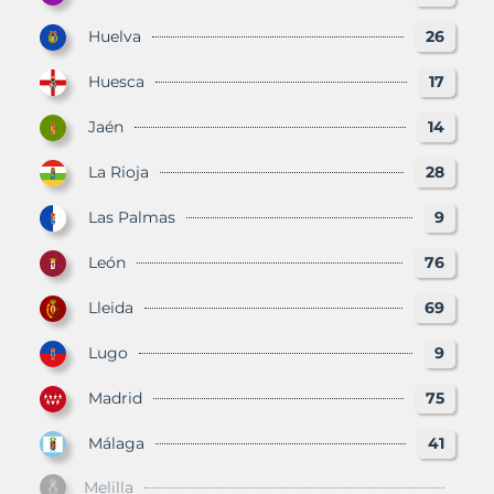
Huelva
26
Huesca
17
Jaén
14
La Rioja
28
Las Palmas
9
León
76
Lleida
69
Lugo
9
Madrid
75
Málaga
41
Melilla