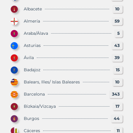
Albacete
10
Almería
59
Araba/Álava
5
Asturias
43
Ávila
39
Badajoz
15
Balears, Illes/ Islas Baleares
10
Barcelona
343
Bizkaia/Vizcaya
17
Burgos
44
Cáceres
11