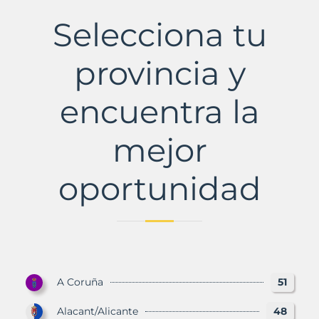
La
Municipio
Selecciona tu
con
Murbalands
provincia y
encuentra la
mejor
oportunidad
A Coruña
51
Alacant/Alicante
48