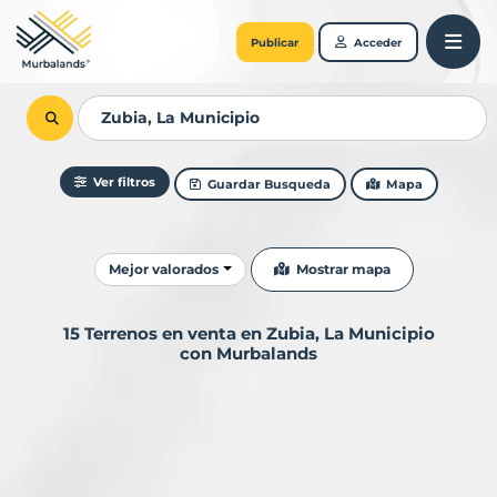
Publicar
Acceder
Ver filtros
Guardar Busqueda
Mapa
Ordenar resultados
Mostrar mapa
Mejor valorados
15 Terrenos en venta en Zubia, La Municipio
con Murbalands