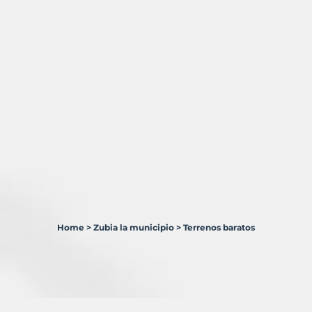
Home
>
Zubia la municipio
>
Terrenos baratos
15
Terrenos
en
venta
en
Zubia,