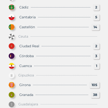
Cádiz
2
Cantabria
5
Castellón
14
Ceuta
Ciudad Real
2
Córdoba
3
Cuenca
1
Gipuzkoa
Girona
105
Granada
38
Guadalajara