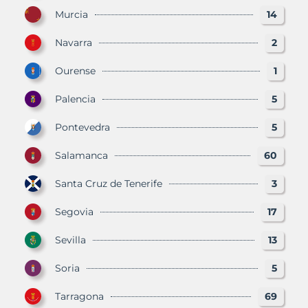
Murcia
14
Navarra
2
Ourense
1
Palencia
5
Pontevedra
5
Salamanca
60
Santa Cruz de Tenerife
3
Segovia
17
Sevilla
13
Soria
5
Tarragona
69