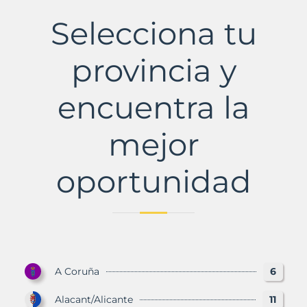
La
Municipio
Selecciona tu
con
Murbalands
provincia y
encuentra la
mejor
oportunidad
A Coruña
6
Alacant/Alicante
11