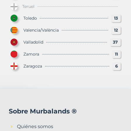
Teruel
Toledo
13
Valencia/València
12
Valladolid
37
Zamora
11
Zaragoza
6
Sobre Murbalands ®
Quiénes somos