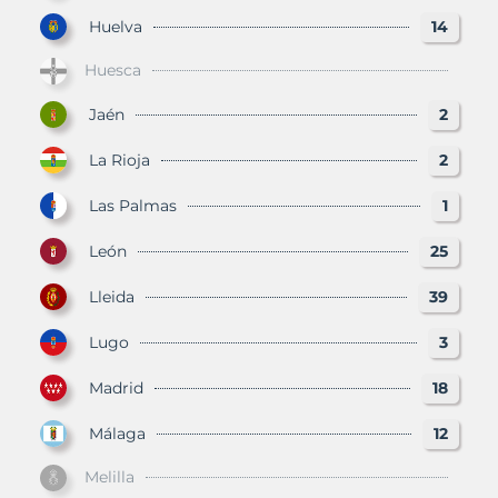
Huelva
14
Huesca
Jaén
2
La Rioja
2
Las Palmas
1
León
25
Lleida
39
Lugo
3
Madrid
18
Málaga
12
Melilla