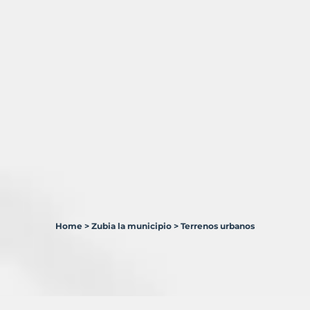
Home
>
Zubia la municipio
>
Terrenos urbanos
15
Terrenos
en
venta
en
Zubia,