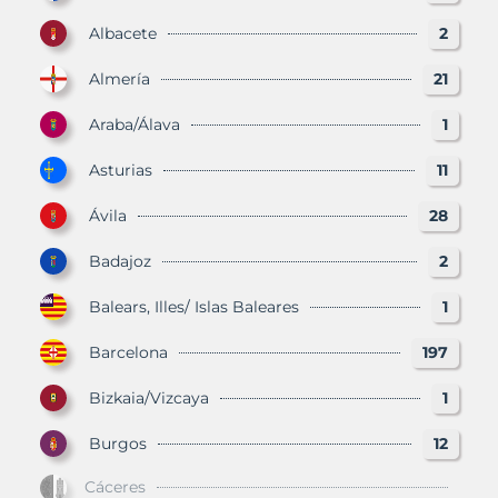
Albacete
2
Almería
21
Araba/Álava
1
Asturias
11
Ávila
28
Badajoz
2
Balears, Illes/ Islas Baleares
1
Barcelona
197
Bizkaia/Vizcaya
1
Burgos
12
Cáceres