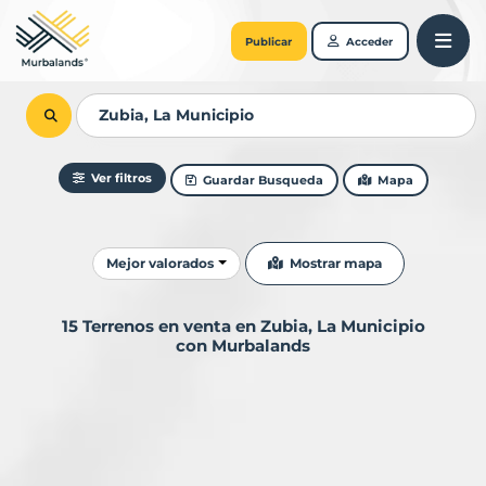
Publicar
Acceder
Ver filtros
Guardar Busqueda
Mapa
Ordenar resultados
Mostrar mapa
Mejor valorados
15 Terrenos en venta en Zubia, La Municipio
con Murbalands