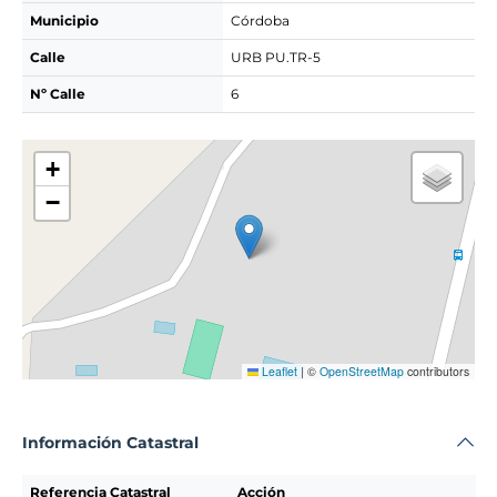
Municipio
Córdoba
Calle
URB PU.TR-5
Nº Calle
6
+
−
Leaflet
|
©
OpenStreetMap
contributors
Información Catastral
Referencia Catastral
Acción