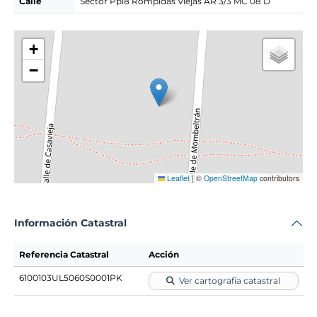
Calle
Sector Ppi8 Rompidas Viejas AR 3/3 MC 08 D
+
−
Leaflet
|
©
OpenStreetMap
contributors
Información Catastral
Referencia Catastral
Acción
6100103UL5060S0001PK
Ver cartografía catastral