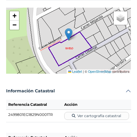
+
−
Leaflet
|
©
OpenStreetMap
contributors
Información Catastral
Referencia Catastral
Acción
2499801EG1829N0001TR
Ver cartografía catastral