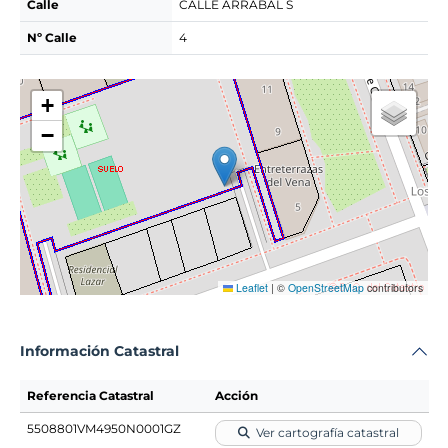
Calle
CALLE ARRABAL S
Nº Calle
4
+
−
Leaflet
|
©
OpenStreetMap
contributors
Información Catastral
Referencia Catastral
Acción
5508801VM4950N0001GZ
Ver cartografía catastral