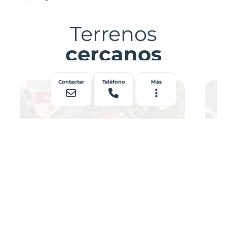
Terrenos
cercanos
Contactar
Teléfono
Más
Residencial
Ref: 00002158
Profesional
Re
55.000 €
13.580,00 m²