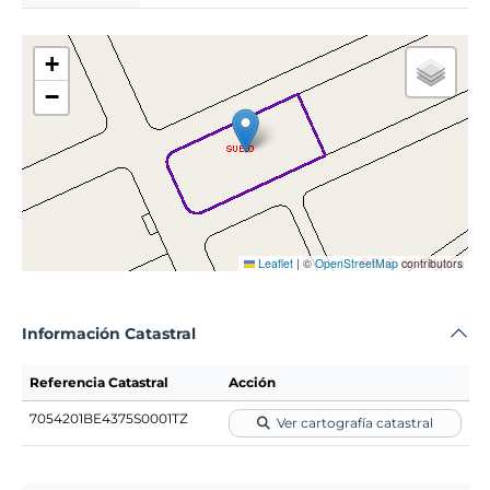
+
−
Leaflet
|
©
OpenStreetMap
contributors
Información Catastral
Referencia Catastral
Acción
7054201BE4375S0001TZ
Ver cartografía catastral