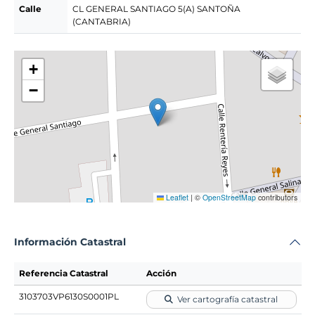
Calle
CL GENERAL SANTIAGO 5(A) SANTOÑA
(CANTABRIA)
+
−
Leaflet
|
©
OpenStreetMap
contributors
Información Catastral
Referencia Catastral
Acción
3103703VP6130S0001PL
Ver cartografía catastral