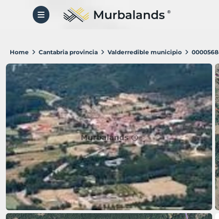
Home
Cantabria provincia
Valderredible municipio
0000568