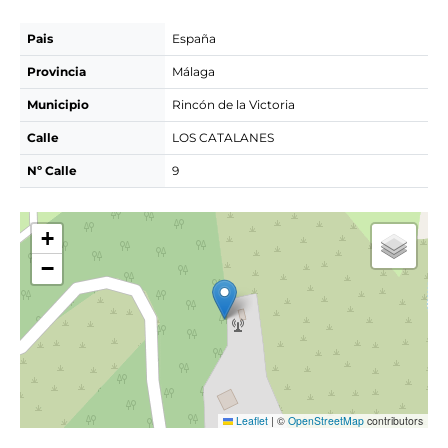
Pais
España
Provincia
Málaga
Municipio
Rincón de la Victoria
Calle
LOS CATALANES
Nº Calle
9
+
−
Leaflet
|
©
OpenStreetMap
contributors