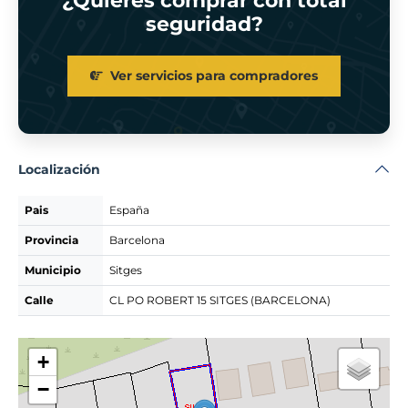
¿Quieres comprar con total
seguridad?
Ver servicios para compradores
Localización
Pais
España
Provincia
Barcelona
Municipio
Sitges
Calle
CL PO ROBERT 15 SITGES (BARCELONA)
+
−