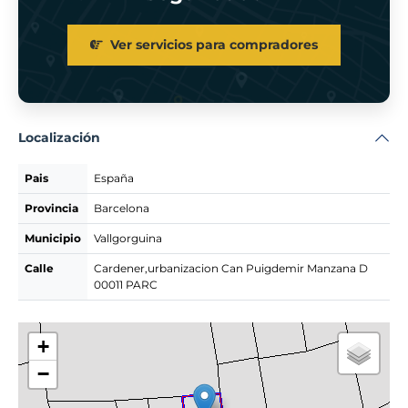
Ver servicios para compradores
Localización
Pais
España
Provincia
Barcelona
Municipio
Vallgorguina
Calle
Cardener,urbanizacion Can Puigdemir Manzana D
00011 PARC
+
−