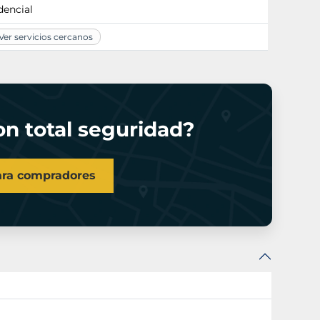
dencial
er servicios cercanos
n total seguridad?
ara compradores