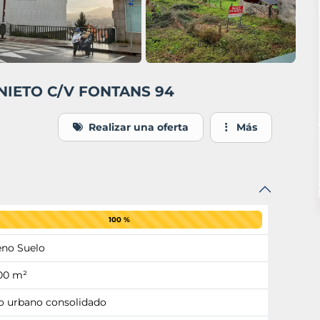
 NIETO C/V FONTANS 94
Realizar una oferta
Más
100 %
eno Suelo
00 m²
o urbano consolidado