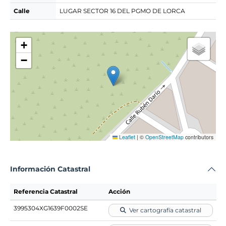
Calle
LUGAR SECTOR 16 DEL PGMO DE LORCA
+
−
Leaflet
|
©
OpenStreetMap
contributors
Información Catastral
Referencia Catastral
Acción
3995304XG1639F0002SE
Ver cartografía catastral