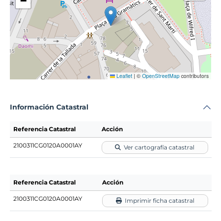
−
Leaflet
|
©
OpenStreetMap
contributors
Información Catastral
Referencia Catastral
Acción
2100311CG0120A0001AY
Ver cartografía catastral
Referencia Catastral
Acción
2100311CG0120A0001AY
Imprimir ficha catastral