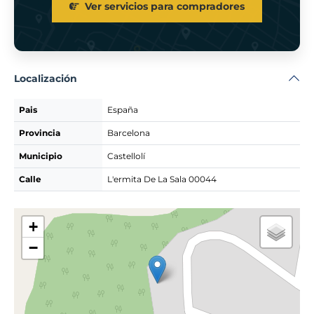
Ver servicios para compradores
Localización
Pais
España
Provincia
Barcelona
Municipio
Castellolí
Calle
L'ermita De La Sala 00044
+
−